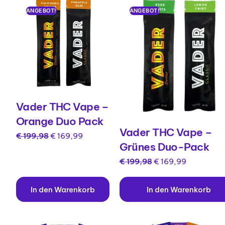
ANGEBOT!
ANGEBOT!
Vader THC Vape –
Orange Duo Pack
Vader THC Vape –
€
199,98
€
169,99
Grünes Duo-Pack
€
199,98
€
169,99
In den Warenkorb
In den Warenkorb