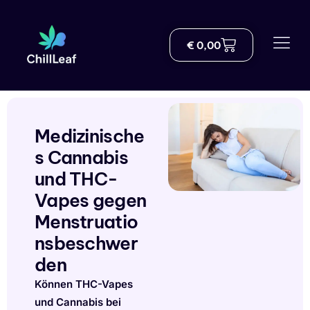
€
0,00
Geschäft
Über uns
Lieferung
Medizinische
s Cannabis
Der Blog
und THC-
THC-Wissenszentrum
Vapes gegen
Menstruatio
Helfen
nsbeschwer
den
Kontakt
Können THC-Vapes
German
und Cannabis bei