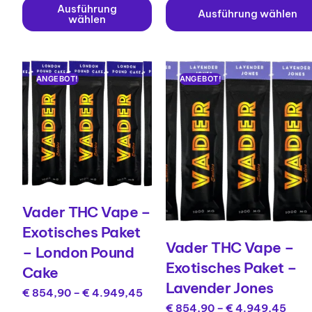
Ausführung
Ausführung wählen
wählen
ANGEBOT!
ANGEBOT!
Vader THC Vape –
Exotisches Paket
Vader THC Vape –
– London Pound
Exotisches Paket –
Cake
Lavender Jones
€
854,90
–
€
4.949,45
€
854,90
–
€
4.949,45