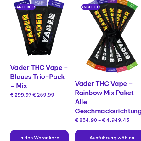
ANGEBOT!
ANGEBOT!
Vader THC Vape –
Blaues Trio-Pack
Vader THC Vape –
– Mix
Rainbow Mix Paket –
€
299,97
€
259,99
Alle
Geschmacksrichtun
€
854,90
–
€
4.949,45
In den Warenkorb
Ausführung wählen