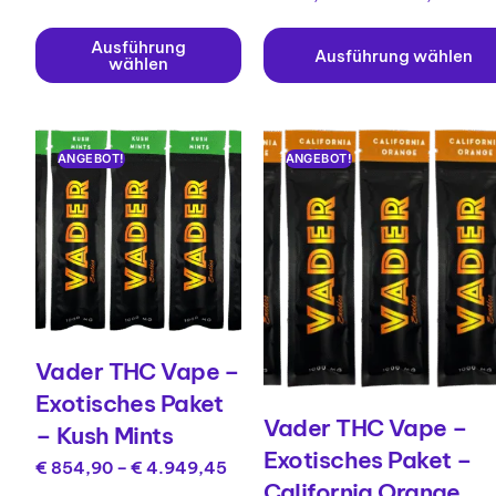
Ausführung
Ausführung wählen
wählen
ANGEBOT!
ANGEBOT!
Vader THC Vape –
Exotisches Paket
Vader THC Vape –
– Kush Mints
Exotisches Paket –
€
854,90
–
€
4.949,45
California Orange