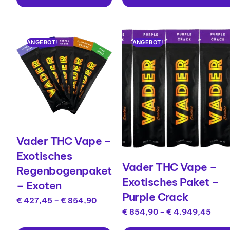
ANGEBOT!
ANGEBOT!
Vader THC Vape –
Exotisches
Vader THC Vape –
Regenbogenpaket
Exotisches Paket –
– Exoten
Purple Crack
€
427,45
–
€
854,90
€
854,90
–
€
4.949,45