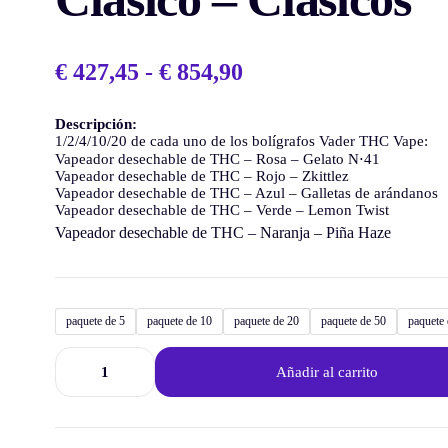
€
427,45
-
€
854,90
Descripción:
1/2/4/10/20 de cada uno de los bolígrafos Vader THC Vape:
Vapeador desechable de THC – Rosa – Gelato N⋅41
Vapeador desechable de THC – Rojo – Zkittlez
Vapeador desechable de THC – Azul – Galletas de arándanos
Vapeador desechable de THC – Verde – Lemon Twist
Vapeador desechable de THC – Naranja – Piña Haze
paquete de 5
paquete de 10
paquete de 20
paquete de 50
paquete
Añadir al carrito