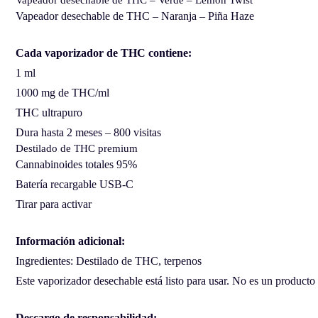
Vapeador desechable de THC – Verde – Lemon Twist
Vapeador desechable de THC – Naranja – Piña Haze
Cada vaporizador de THC contiene:
1 ml
1000 mg de THC/ml
THC ultrapuro
Dura hasta 2 meses – 800 visitas
Destilado de THC premium
Cannabinoides totales 95%
Batería recargable USB-C
Tirar para activar
Información adicional:
Ingredientes: Destilado de THC, terpenos
Este vaporizador desechable está listo para usar. No es un producto
Descargo de responsabilidad: