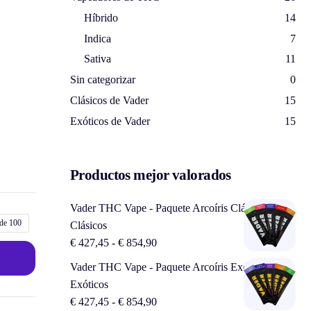
Híbrido
14
Indica
7
Sativa
11
Sin categorizar
0
Clásicos de Vader
15
Exóticos de Vader
15
Productos mejor valorados
Vader THC Vape - Paquete Arcoíris Clásico -
 de 100
Clásicos
€
427,45
-
€
854,90
Vader THC Vape - Paquete Arcoíris Exótico -
Exóticos
€
427,45
-
€
854,90