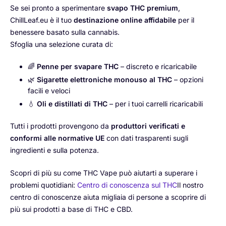
Se sei pronto a sperimentare
svapo THC premium
,
ChillLeaf.eu è il tuo
destinazione online affidabile
per il
benessere basato sulla cannabis.
Sfoglia una selezione curata di:
🌈
Penne per svapare THC
– discreto e ricaricabile
🌿
Sigarette elettroniche monouso al THC
– opzioni
facili e veloci
💧
Oli e distillati di THC
– per i tuoi carrelli ricaricabili
Tutti i prodotti provengono da
produttori verificati e
conformi alle normative UE
con dati trasparenti sugli
ingredienti e sulla potenza.
Scopri di più su come THC Vape può aiutarti a superare i
problemi quotidiani:
Centro di conoscenza sul THC
Il nostro
centro di conoscenze aiuta migliaia di persone a scoprire di
più sui prodotti a base di THC e CBD.