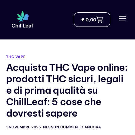
€
0,00
Negozio
Chi siamo
Consegna
THC VAPE
Acquista THC Vape online:
Blog
prodotti THC sicuri, legali
Centro di conoscenza sul THC
e di prima qualità su
ChillLeaf: 5 cose che
Aiuto
dovresti sapere
Contatto
1 NOVEMBRE 2025
NESSUN COMMENTO ANCORA
Italian