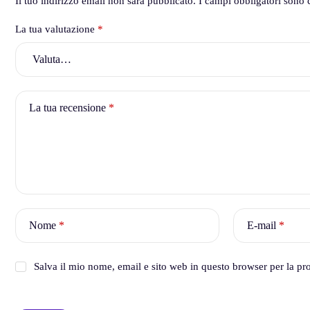
Il tuo indirizzo email non sarà pubblicato.
I campi obbligatori sono 
La tua valutazione
*
La tua recensione
*
Nome
*
E-mail
*
Salva il mio nome, email e sito web in questo browser per la p