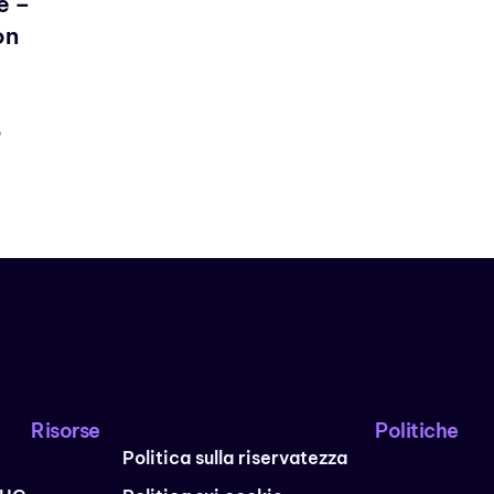
e –
on
O
Risorse
Politiche
Politica sulla riservatezza