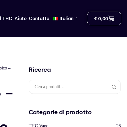
ul THC
Aiuto
Contatto
Italian
€
0,00
sico –
Ricerca
 –
Categorie di prodotto
to
THC Vape
26