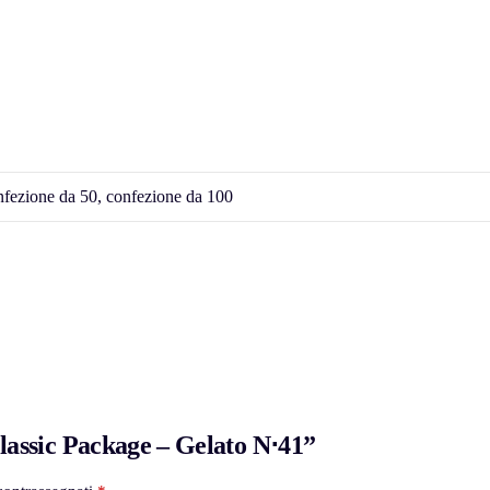
nfezione da 50, confezione da 100
assic Package – Gelato N⋅41”