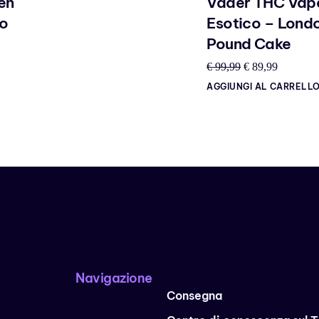
en
Vader THC Vap
to
Esotico – Lond
Pound Cake
€
99,99
€
89,99
AGGIUNGI AL CARRELL
Navigazione
Consegna