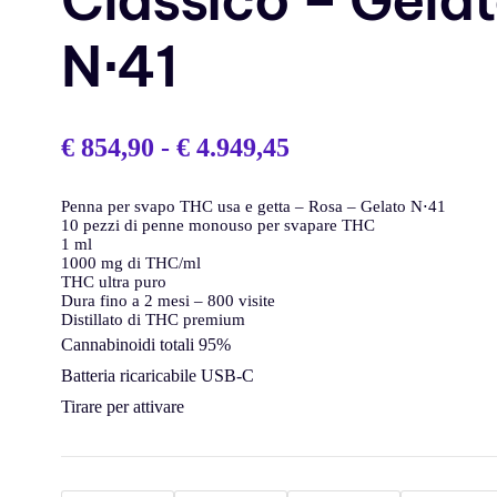
N⋅41
€
854,90
-
€
4.949,45
Penna per svapo THC usa e getta – Rosa – Gelato N⋅41
10 pezzi di penne monouso per svapare THC
1 ml
1000 mg di THC/ml
THC ultra puro
Dura fino a 2 mesi – 800 visite
Distillato di THC premium
Cannabinoidi totali 95%
Batteria ricaricabile USB-C
Tirare per attivare