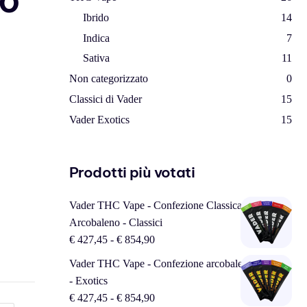
Ibrido
14
Indica
7
Sativa
11
Non categorizzato
0
Classici di Vader
15
Vader Exotics
15
Prodotti più votati
Vader THC Vape - Confezione Classica
Arcobaleno - Classici
€
427,45
-
€
854,90
Vader THC Vape - Confezione arcobaleno esotico
- Exotics
€
427,45
-
€
854,90