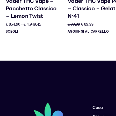
Vader THC Vape –
Vader THC Vape P
Pacchetto Classico
– Classico – Gela
– Lemon Twist
N⋅41
€
854,90
-
€
4.949,45
€
99,99
€
89,99
SCEGLI
AGGIUNGI AL CARRELLO
Casa