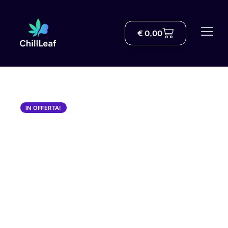
€
0,00
Negozio
Chi siamo
Consegna
IN OFFERTA!
Blog
Centro di conoscenza sul THC
Aiuto
Contatto
Italian