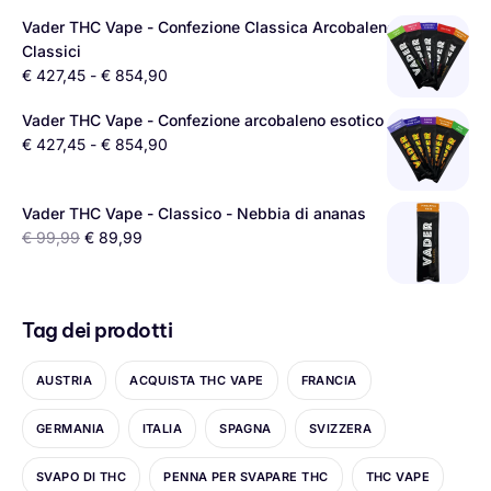
Vader THC Vape - Confezione Classica Arcobaleno -
Classici
€
427,45
-
€
854,90
Vader THC Vape - Confezione arcobaleno esotico - Exotics
€
427,45
-
€
854,90
Vader THC Vape - Classico - Nebbia di ananas
€
99,99
€
89,99
Tag dei prodotti
AUSTRIA
ACQUISTA THC VAPE
FRANCIA
GERMANIA
ITALIA
SPAGNA
SVIZZERA
SVAPO DI THC
PENNA PER SVAPARE THC
THC VAPE