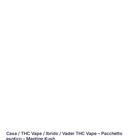
Casa
/
THC Vape
/
Ibrido
/ Vader THC Vape – Pacchetto
esotico – Mentine Kush