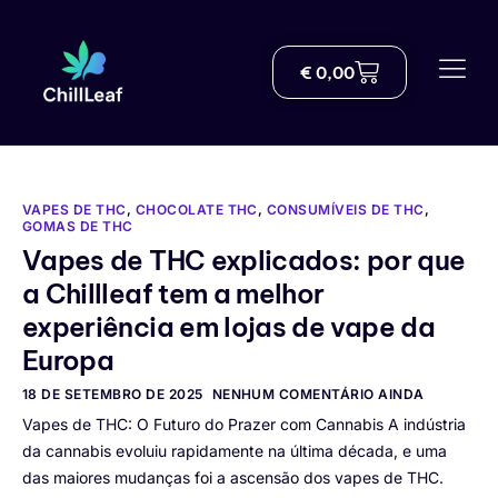
€
0,00
Comprar
Sobre nós
Entrega
VAPES DE THC
,
CHOCOLATE THC
,
CONSUMÍVEIS DE THC
,
GOMAS DE THC
Vapes de THC explicados: por que
Blogue
a Chillleaf tem a melhor
Centro de conhecimento THC
experiência em lojas de vape da
Europa
Ajuda
18 DE SETEMBRO DE 2025
NENHUM COMENTÁRIO AINDA
Contato
Vapes de THC: O Futuro do Prazer com Cannabis A indústria
da cannabis evoluiu rapidamente na última década, e uma
Portuguese
das maiores mudanças foi a ascensão dos vapes de THC.