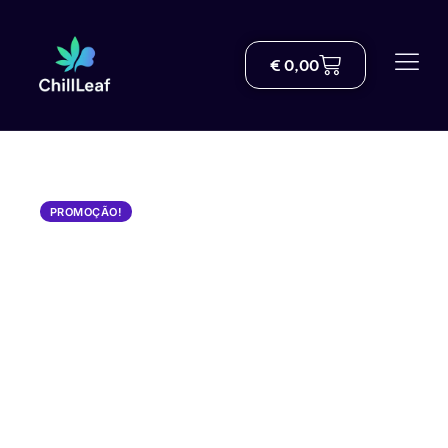
€
0,00
Comprar
Sobre nós
Entrega
PROMOÇÃO!
Blogue
Centro de conhecimento THC
Ajuda
Contato
Portuguese