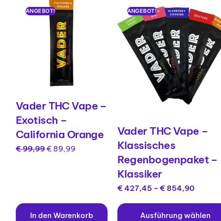
ANGEBOT!
ANGEBOT!
Vader THC Vape –
Exotisch –
Vader THC Vape –
California Orange
Klassisches
€
99,99
€
89,99
Regenbogenpaket –
Klassiker
€
427,45
–
€
854,90
In den Warenkorb
Ausführung wählen