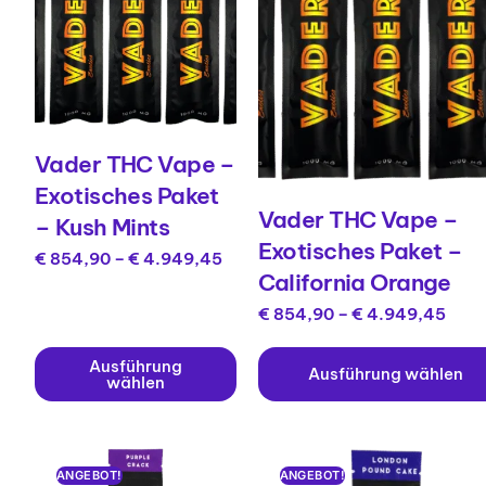
Vader THC Vape –
Exotisches Paket
Vader THC Vape –
– Kush Mints
Exotisches Paket –
€
854,90
–
€
4.949,45
California Orange
€
854,90
–
€
4.949,45
Ausführung
Ausführung wählen
wählen
ANGEBOT!
ANGEBOT!