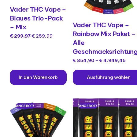
Vader THC Vape –
Blaues Trio-Pack
Vader THC Vape –
– Mix
Rainbow Mix Paket –
€
299,97
€
259,99
Alle
Geschmacksrichtun
€
854,90
–
€
4.949,45
In den Warenkorb
Ausführung wählen
ANGEBOT!
ANGEBOT!