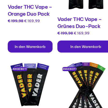
Vader THC Vape –
Orange Duo Pack
Vader THC Vape –
€
199,98
€
169,99
Grünes Duo-Pack
€
199,98
€
169,99
In den Warenkorb
In den Warenkorb
ANGEBOT!
ANGEBOT!