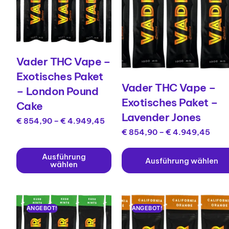
Vader THC Vape –
Exotisches Paket
Vader THC Vape –
– London Pound
Exotisches Paket –
Cake
Lavender Jones
€
854,90
–
€
4.949,45
€
854,90
–
€
4.949,45
Ausführung
Ausführung wählen
wählen
ANGEBOT!
ANGEBOT!