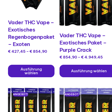
Vader THC Vape –
Exotisches
Vader THC Vape –
Regenbogenpaket
Exotisches Paket –
– Exoten
Purple Crack
€
427,45
–
€
854,90
€
854,90
–
€
4.949,45
Ausführung
Ausführung wählen
wählen
ANGEBOT!
ANGEBOT!