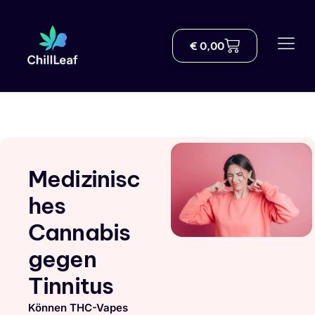
€
0,00
Geschäft
Über uns
Lieferung
Der Blog
Medizinisc
THC-Wissenszentrum
hes
Cannabis
Helfen
gegen
Kontakt
Tinnitus
German
Können THC-Vapes