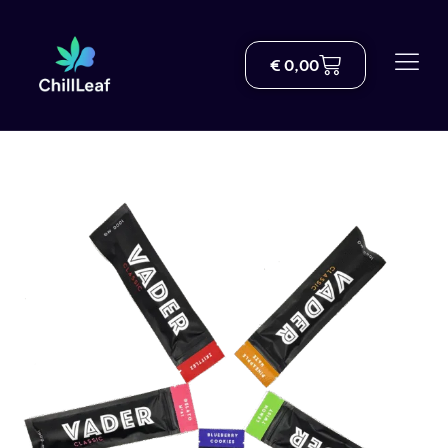
€
0,00
Comercio
Sobre nosotros
Entrega
Blog
Centro de conocimiento sobre el THC
Ayuda
Contacto
Spanish