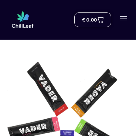
€
0,00
Comercio
Sobre nosotros
Entrega
Blog
Centro de conocimiento sobre el THC
Ayuda
Contacto
Spanish